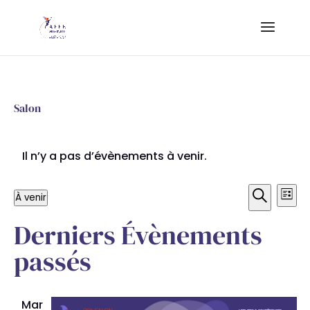
Salon
Il n’y a pas d’évènements à venir.
Rech
Na
À venir
Liste
de
et
Sélectionnez
Recherche
Derniers Évènements
une
vu
navig
date.
passés
Év
de
vues
Mar